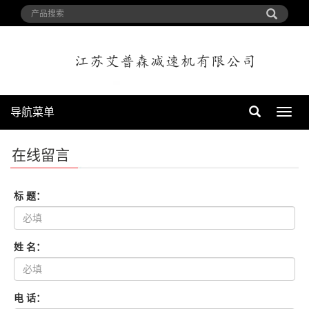
导航菜单
导
航
菜
在线留言
单
标 题：
姓 名：
电 话：